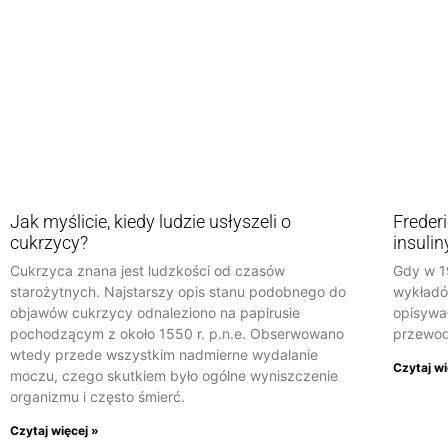
Jak myślicie, kiedy ludzie usłyszeli o
Freder
cukrzycy?
insulin
Cukrzyca znana jest ludzkości od czasów
Gdy w 1
starożytnych. Najstarszy opis stanu podobnego do
wykładów
objawów cukrzycy odnaleziono na papirusie
opisywa
pochodzącym z około 1550 r. p.n.e. Obserwowano
przewod
wtedy przede wszystkim nadmierne wydalanie
Czytaj wi
moczu, czego skutkiem było ogólne wyniszczenie
organizmu i często śmierć.
Czytaj więcej »