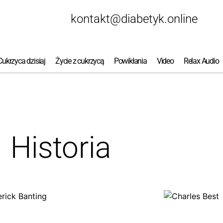
kontakt@diabetyk.online
Cukrzyca dzisiaj
Życie z cukrzycą
Powikłania
Video
Relax Audio
Historia