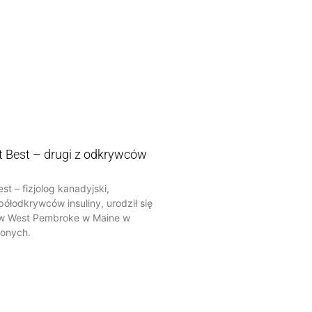
t Best – drugi z odkrywców
st – fizjolog kanadyjski,
ółodkrywców insuliny, urodził się
. w West Pembroke w Maine w
onych.