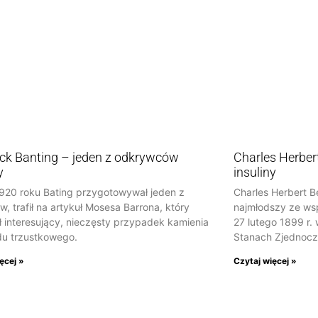
ick Banting – jeden z odkrywców
Charles Herber
y
insuliny
920 roku Bating przygotowywał jeden z
Charles Herbert Be
, trafił na artykuł Mosesa Barrona, który
najmłodszy ze wsp
ł interesujący, nieczęsty przypadek kamienia
27 lutego 1899 r
u trzustkowego.
Stanach Zjednocz
ęcej »
Czytaj więcej »